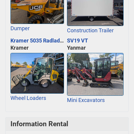
Dumper
Construction Trailer
Kramer 5035 Radlader
SV19 VT
Kramer
Yanmar
Wheel Loaders
Mini Excavators
Information Rental