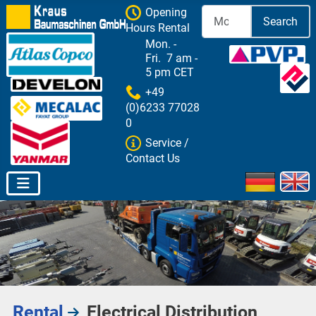
Opening
Search
Hours Rental
Mon. -
Fri. 7 am -
5 pm CET
+49
(0)6233 77028
0
Service /
Contact Us
Select your 
Rental
Electrical Distribution