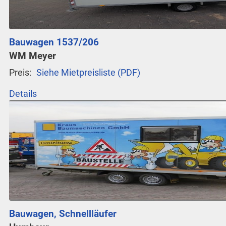
Bauwagen 1537/206
WM Meyer
Preis:
Siehe Mietpreisliste (PDF)
Details
Bauwagen, Schnellläufer