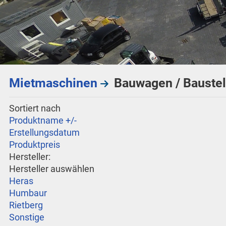
Mietmaschinen
Bauwagen / Baustel
Sortiert nach
Produktname +/-
Erstellungsdatum
Produktpreis
Hersteller:
Hersteller auswählen
Heras
Humbaur
Rietberg
Sonstige